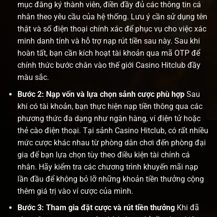
mục đăng ký thành viên, điền đầy đủ các thông tin cá
nhân theo yêu cầu của hệ thống. Lưu ý cần sử dụng tên
thật và số điện thoại chính xác để phục vụ cho việc xác
minh danh tính và hỗ trợ nạp rút tiền sau này. Sau khi
hoàn tất, bạn cần kích hoạt tài khoản qua mã OTP để
chính thức bước chân vào thế giới Casino Hitclub đầy
màu sắc.
Bước 2: Nạp vốn và lựa chọn sảnh cược phù hợp
Sau
khi có tài khoản, bạn thực hiện nạp tiền thông qua các
phương thức đa dạng như ngân hàng, ví điện tử hoặc
thẻ cào điện thoại. Tại sảnh Casino Hitclub, có rất nhiều
mức cược khác nhau từ phòng dân chơi đến phòng đại
gia để bạn lựa chọn tùy theo điều kiện tài chính cá
nhân. Hãy kiểm tra các chương trình khuyến mãi nạp
lần đầu để không bỏ lỡ những khoản tiền thưởng cộng
thêm giá trị vào ví cược của mình.
Bước 3: Tham gia đặt cược và rút tiền thưởng
Khi đã