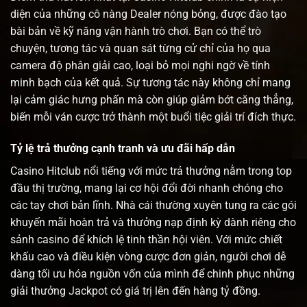
diện của những cô nàng Dealer nóng bỏng, được đào tạo
bài bản về kỹ năng vận hành trò chơi. Bạn có thể trò
chuyện, tương tác và quan sát từng cử chỉ của họ qua
camera độ phân giải cao, loại bỏ mọi nghi ngờ về tính
minh bạch của kết quả. Sự tương tác này không chỉ mang
lại cảm giác hưng phấn mà còn giúp giảm bớt căng thẳng,
biến mỗi ván cược trở thành một buổi tiệc giải trí đích thực.
Tỷ lệ trả thưởng cạnh tranh và ưu đãi hấp dẫn
Casino Hitclub nổi tiếng với mức trả thưởng nằm trong top
đầu thị trường, mang lại cơ hội đổi đời nhanh chóng cho
các tay chơi bản lĩnh. Nhà cái thường xuyên tung ra các gói
khuyến mãi hoàn trả và thưởng nạp định kỳ dành riêng cho
sảnh casino để khích lệ tinh thần hội viên. Với mức chiết
khấu cao và điều kiện vòng cược đơn giản, người chơi dễ
dàng tối ưu hóa nguồn vốn của mình để chinh phục những
giải thưởng Jackpot có giá trị lên đến hàng tỷ đồng.