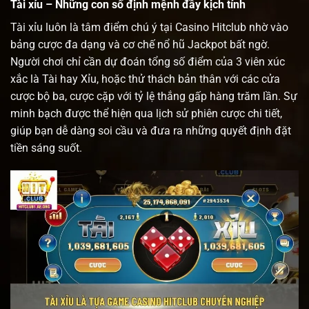
Tài xỉu – Những con số định mệnh đầy kịch tính
Tài xỉu luôn là tâm điểm chú ý tại Casino Hitclub nhờ vào
bảng cược đa dạng và cơ chế nổ hũ Jackpot bất ngờ.
Người chơi chỉ cần dự đoán tổng số điểm của 3 viên xúc
xắc là Tài hay Xỉu, hoặc thử thách bản thân với các cửa
cược bộ ba, cược cặp với tỷ lệ thắng gấp hàng trăm lần. Sự
minh bạch được thể hiện qua lịch sử phiên cược chi tiết,
giúp bạn dễ dàng soi cầu và đưa ra những quyết định đặt
tiền sáng suốt.