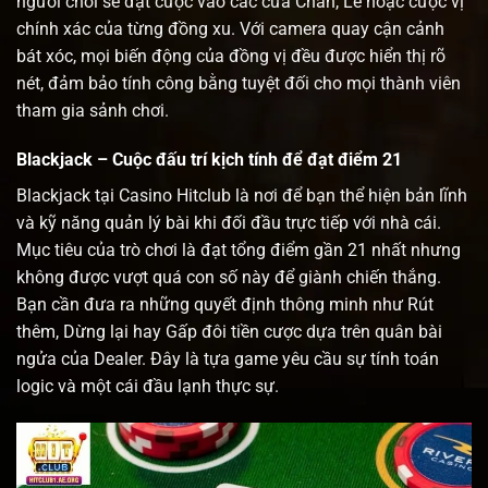
người chơi sẽ đặt cược vào các cửa Chẵn, Lẻ hoặc cược vị
chính xác của từng đồng xu. Với camera quay cận cảnh
bát xóc, mọi biến động của đồng vị đều được hiển thị rõ
nét, đảm bảo tính công bằng tuyệt đối cho mọi thành viên
tham gia sảnh chơi.
Blackjack – Cuộc đấu trí kịch tính để đạt điểm 21
Blackjack tại Casino Hitclub là nơi để bạn thể hiện bản lĩnh
và kỹ năng quản lý bài khi đối đầu trực tiếp với nhà cái.
Mục tiêu của trò chơi là đạt tổng điểm gần 21 nhất nhưng
không được vượt quá con số này để giành chiến thắng.
Bạn cần đưa ra những quyết định thông minh như Rút
thêm, Dừng lại hay Gấp đôi tiền cược dựa trên quân bài
ngửa của Dealer. Đây là tựa game yêu cầu sự tính toán
logic và một cái đầu lạnh thực sự.