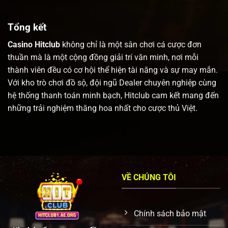
Tổng kết
Casino Hitclub
không chỉ là một sân chơi cá cược đơn
thuần mà là một cộng đồng giải trí văn minh, nơi mỗi
thành viên đều có cơ hội thể hiện tài năng và sự may mắn.
Với kho trò chơi đồ sộ, đội ngũ Dealer chuyên nghiệp cùng
hệ thống thanh toán minh bạch, Hitclub cam kết mang đến
những trải nghiệm thăng hoa nhất cho cược thủ Việt.
VỀ CHÚNG TÔI
Chính sách bảo mật