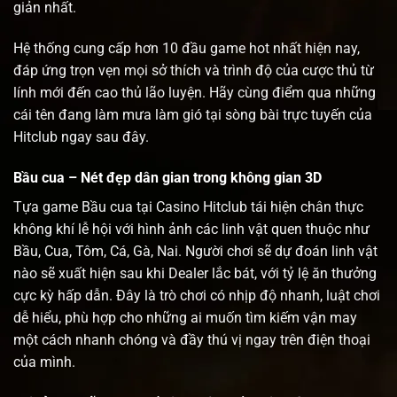
giản nhất.
Hệ thống cung cấp hơn 10 đầu game hot nhất hiện nay,
đáp ứng trọn vẹn mọi sở thích và trình độ của cược thủ từ
lính mới đến cao thủ lão luyện. Hãy cùng điểm qua những
cái tên đang làm mưa làm gió tại sòng bài trực tuyến của
Hitclub ngay sau đây.
Bầu cua – Nét đẹp dân gian trong không gian 3D
Tựa game Bầu cua tại Casino Hitclub tái hiện chân thực
không khí lễ hội với hình ảnh các linh vật quen thuộc như
Bầu, Cua, Tôm, Cá, Gà, Nai. Người chơi sẽ dự đoán linh vật
nào sẽ xuất hiện sau khi Dealer lắc bát, với tỷ lệ ăn thưởng
cực kỳ hấp dẫn. Đây là trò chơi có nhịp độ nhanh, luật chơi
dễ hiểu, phù hợp cho những ai muốn tìm kiếm vận may
một cách nhanh chóng và đầy thú vị ngay trên điện thoại
của mình.