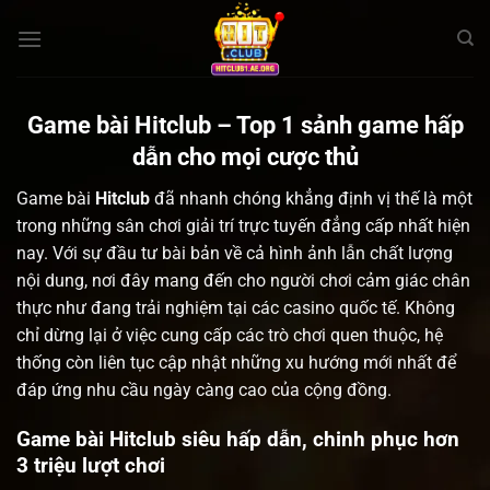
Bỏ
qua
nội
dung
Game bài Hitclub – Top 1 sảnh game hấp
dẫn cho mọi cược thủ
Game bài
Hitclub
đã nhanh chóng khẳng định vị thế là một
trong những sân chơi giải trí trực tuyến đẳng cấp nhất hiện
nay. Với sự đầu tư bài bản về cả hình ảnh lẫn chất lượng
nội dung, nơi đây mang đến cho người chơi cảm giác chân
thực như đang trải nghiệm tại các casino quốc tế. Không
chỉ dừng lại ở việc cung cấp các trò chơi quen thuộc, hệ
thống còn liên tục cập nhật những xu hướng mới nhất để
đáp ứng nhu cầu ngày càng cao của cộng đồng.
Game bài Hitclub siêu hấp dẫn, chinh phục hơn
3 triệu lượt chơi