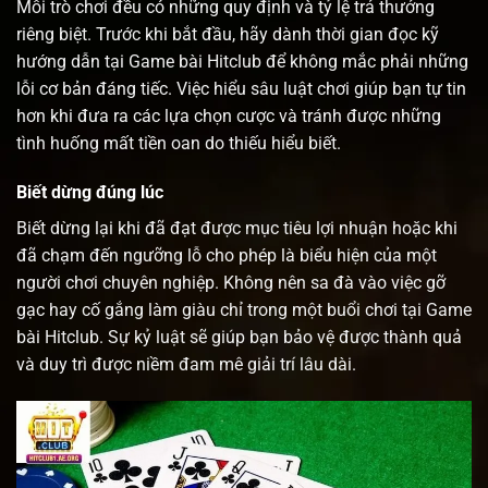
Mỗi trò chơi đều có những quy định và tỷ lệ trả thưởng
riêng biệt. Trước khi bắt đầu, hãy dành thời gian đọc kỹ
hướng dẫn tại Game bài Hitclub để không mắc phải những
lỗi cơ bản đáng tiếc. Việc hiểu sâu luật chơi giúp bạn tự tin
hơn khi đưa ra các lựa chọn cược và tránh được những
tình huống mất tiền oan do thiếu hiểu biết.
Biết dừng đúng lúc
Biết dừng lại khi đã đạt được mục tiêu lợi nhuận hoặc khi
đã chạm đến ngưỡng lỗ cho phép là biểu hiện của một
người chơi chuyên nghiệp. Không nên sa đà vào việc gỡ
gạc hay cố gắng làm giàu chỉ trong một buổi chơi tại Game
bài Hitclub. Sự kỷ luật sẽ giúp bạn bảo vệ được thành quả
và duy trì được niềm đam mê giải trí lâu dài.