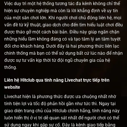
Việc duy trì một hệ thống tương tác đa kênh không chỉ thể
hiện sự chuyên nghiệp mà còn là lời khẳng định về uy tín
của một sân chơi lớn. Khi người chơi chủ động liên hệ, mọi
vấn đề từ kỹ thuật, giao dịch cho đến tìm hiểu luật chơi đều
được tháo gỡ một cách bài bản. Điều này giúp ngăn chặn
những hiểu lầm không đáng có và tạo tâm lý an tâm tuyệt
đối cho khách hàng. Dưới đây là hai phương thức liên lạc
chính thống mà bạn có thể sử dụng bất cứ lúc nào để nhận
được sự tư vấn kịp thời từ đội ngũ chuyên gia của hệ
thống.
Liên hệ Hitclub qua tính năng Livechat trực tiếp trên
website
Livechat hiện là phương thức được ưa chuộng nhất nhờ
tính tiện lợi và tốc độ phản hồi gần như tức thì. Ngay tại
giao diện trang chủ của Hitclub chính hãng, tính năng này
luôn hiển thị ở vị trí dễ quan sát nhất để người chơi có thể
sử dụng ngay khi gặp sự cố. Đây là kênh giao tiếp bằng