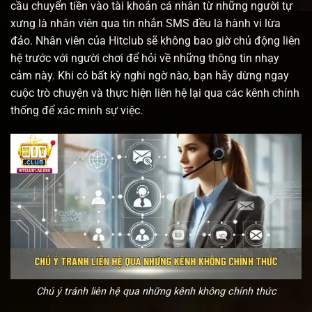
cầu chuyển tiền vào tài khoản cá nhân từ những người tự
xưng là nhân viên qua tin nhắn SMS đều là hành vi lừa
đảo. Nhân viên của Hitclub sẽ không bao giờ chủ động liên
hệ trước với người chơi để hỏi về những thông tin nhạy
cảm này. Khi có bất kỳ nghi ngờ nào, bạn hãy dừng ngay
cuộc trò chuyện và thực hiện liên hệ lại qua các kênh chính
thống để xác minh sự việc.
Chú ý tránh liên hệ qua những kênh không chính thức