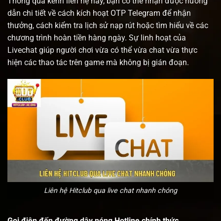
Thông qua kênh liên hệ này, bạn có thể nhận được hướng
dẫn chi tiết về cách kích hoạt OTP Telegram để nhận
thưởng, cách kiểm tra lịch sử nạp rút hoặc tìm hiểu về các
chương trình hoàn tiền hàng ngày. Sự linh hoạt của
Livechat giúp người chơi vừa có thể vừa chat vừa thực
hiện các thao tác trên game mà không bị gián đoạn.
Liên hệ Hitclub qua live chat nhanh chóng
Gọi điện đến đường dây nóng Hotline chính thức