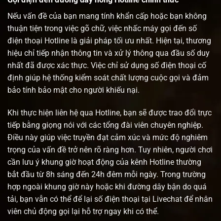
Nếu vấn đề của bạn mang tính khẩn cấp hoặc bạn không
thuận tiện trong việc gõ chữ, việc nhấc máy gọi đến số
điện thoại Hotline là giải pháp tối ưu nhất. Hiện tại, thương
hiệu chỉ tiếp nhận thông tin và xử lý thông qua đầu số duy
nhất đã được xác thực. Việc chỉ sử dụng số điện thoại cố
định giúp hệ thống kiểm soát chất lượng cuộc gọi và đảm
bảo tính bảo mật cho người khiếu nại.
Khi thực hiện liên hệ qua Hotline, bạn sẽ được trao đổi trực
tiếp bằng giọng nói với các tổng đài viên chuyên nghiệp.
Điều này giúp việc truyền đạt cảm xúc và mức độ nghiêm
trọng của vấn đề trở nên rõ ràng hơn. Tuy nhiên, người chơi
cần lưu ý khung giờ hoạt động của kênh Hotline thường
bắt đầu từ 8h sáng đến 24h đêm mỗi ngày. Trong trường
hợp ngoài khung giờ này hoặc khi đường dây bận do quá
tải, bạn vẫn có thể để lại số điện thoại tại Livechat để nhân
viên chủ động gọi lại hỗ trợ ngay khi có thể.