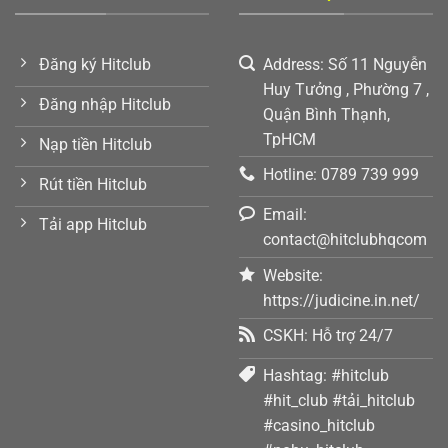
Đăng ký Hitclub
Address: Số 11 Nguyễn
Huy Tưởng , Phường 7 ,
Đăng nhập Hitclub
Quận Bình Thạnh,
TpHCM
Nạp tiền Hitclub
Hotline: 0789 739 999
Rút tiền Hitclub
Email:
Tải app Hitclub
contact@hitclubhqcom
Website:
https://judicine.in.net/
CSKH: Hỗ trợ 24/7
Hashtag: #hitclub
#hit_club #tải_hitclub
#casino_hitclub