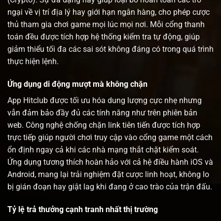
ngại về vị trí địa lý hay giới hạn ngân hàng, cho phép cược
thủ tham gia chơi game mọi lúc mọi nơi. Mỗi cổng thanh
toán đều được tích hợp hệ thống kiểm tra tự động, giúp
giảm thiểu tối đa các sai sót không đáng có trong quá trình
thực hiện lệnh.
Ứng dụng di động mượt mà không chặn
App Hitclub được tối ưu hóa dung lượng cực nhẹ nhưng
vẫn đảm bảo đầy đủ các tính năng như trên phiên bản
web. Công nghệ chống chặn link tiên tiến được tích hợp
trực tiếp giúp người chơi truy cập vào cổng game một cách
ổn định ngay cả khi các nhà mạng thắt chặt kiểm soát.
Ứng dụng tương thích hoàn hảo với cả hệ điều hành iOS và
Android, mang lại trải nghiệm đặt cược linh hoạt, không lo
bị gián đoạn hay giật lag khi đang ở cao trào của trận đấu.
Tỷ lệ trả thưởng cạnh tranh nhất thị trường