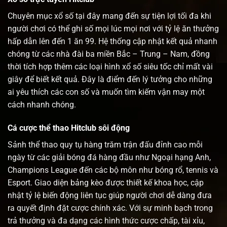
Chuyên mục xổ số tại đây mang đến sự tiện lợi tối đa khi
người chơi có thể ghi số mọi lúc mọi nơi với tỷ lệ ăn thưởng
hấp dẫn lên đến 1 ăn 99. Hệ thống cập nhật kết quả nhanh
chóng từ các nhà đài ba miền Bắc – Trung – Nam, đồng
thời tích hợp thêm các loại hình xổ số siêu tốc chỉ mất vài
giây để biết kết quả. Đây là điểm đến lý tưởng cho những
ai yêu thích các con số và muốn tìm kiếm vận may một
cách nhanh chóng.
Cá cược thể thao Hitclub sôi động
Sảnh thể thao quy tụ hàng trăm trận đấu đỉnh cao mỗi
ngày từ các giải bóng đá hàng đầu như Ngoại hạng Anh,
Champions League đến các bộ môn như bóng rổ, tennis và
Esport. Giao diện bảng kèo được thiết kế khoa học, cập
nhật tỷ lệ biến động liên tục giúp người chơi dễ dàng đưa
ra quyết định đặt cược chính xác. Với sự minh bạch trong
trả thưởng và đa dạng các hình thức cược chấp, tài xỉu,