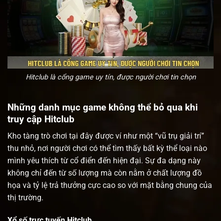
Hitclub là cổng game uy tín, được người chơi tin chọn
Những danh mục game không thể bỏ qua khi
truy cập Hitclub
Kho tàng trò chơi tại đây được ví như một “vũ trụ giải trí”
thu nhỏ, nơi người chơi có thể tìm thấy bất kỳ thể loại nào
mình yêu thích từ cổ điển đến hiện đại. Sự đa dạng này
không chỉ đến từ số lượng mà còn nằm ở chất lượng đồ
họa và tỷ lệ trả thưởng cực cao so với mặt bằng chung của
thị trường.
Xổ số trực tuyến Hitclub