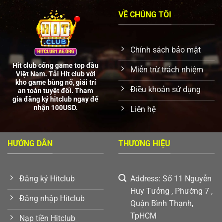
VỀ CHÚNG TÔI
Chính sách bảo mật
Hit club cổng game top đầu
Miễn trừ trách nhiệm
Việt Nam. Tải Hit club với
kho game bùng nổ, giải trí
Điều khoản sử dụng
an toàn tuyệt đối. Tham
gia đăng ký hitclub ngay để
nhận 100USD.
Liên hệ
HƯỚNG DẪN
THƯƠNG HIỆU
Đăng ký Hitclub
Address: Số 11 Nguyễn
Huy Tưởng , Phường 7 ,
Đăng nhập Hitclub
Quận Bình Thạnh,
TpHCM
Nạp tiền Hitclub