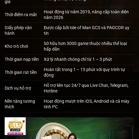
giá
Hoạt động từ năm 2019, nâng cấp toàn diện
Thời điểm ra mắt
năm 2026
Giấy phép vận
Được cấp bởi Isle of Man GCS và PAGCOR uy
hành
tín
Sở hữu hơn 3000 game thuộc nhiều thể loại
Kho trò chơi
hấp dẫn
Thời gian nạp tiền
Xử lý nhanh chóng chỉ từ 1 – 3 phút
Hoàn tất trong 1 – 15 phút với quy trình tự
Thời gian rút tiền
động
Hỗ trợ liên tục 24/7 qua Live Chat, Telegram,
Dịch vụ hỗ trợ
Hotline
Nền tảng tương
Hoạt động mượt trên iOS, Android và cả máy
thích
tính PC