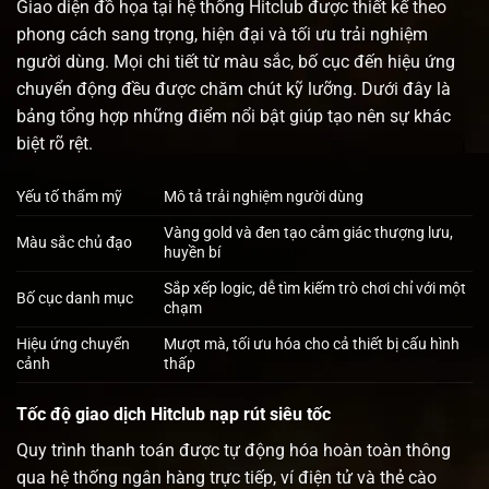
Giao diện đồ họa tại hệ thống Hitclub được thiết kế theo
phong cách sang trọng, hiện đại và tối ưu trải nghiệm
người dùng. Mọi chi tiết từ màu sắc, bố cục đến hiệu ứng
chuyển động đều được chăm chút kỹ lưỡng. Dưới đây là
bảng tổng hợp những điểm nổi bật giúp tạo nên sự khác
biệt rõ rệt.
Yếu tố thẩm mỹ
Mô tả trải nghiệm người dùng
Vàng gold và đen tạo cảm giác thượng lưu,
Màu sắc chủ đạo
huyền bí
Sắp xếp logic, dễ tìm kiếm trò chơi chỉ với một
Bố cục danh mục
chạm
Hiệu ứng chuyển
Mượt mà, tối ưu hóa cho cả thiết bị cấu hình
cảnh
thấp
Tốc độ giao dịch Hitclub nạp rút siêu tốc
Quy trình thanh toán được tự động hóa hoàn toàn thông
qua hệ thống ngân hàng trực tiếp, ví điện tử và thẻ cào