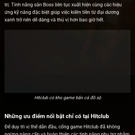
trị. Tính năng săn Boss liên tục xuất hiện cùng các hiệu
ứng kỹ năng đặc biệt giúp việc kiếm tiền từ đại dương
xanh trở nên dễ dàng và thú vị hơn bao giờ hết.
Hitclub có kho game bắn cá đồ sộ
Những ưu điểm nổi bật chỉ có tại Hitclub
Để duy trì vị thế dẫn đầu, cổng game Hitclub đã không
ngừng nâng cấp và hoàn thiện các tính năng phụ trợ nhằm