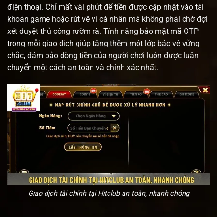
điện thoại. Chỉ mất vài phút để tiền được cập nhật vào tài
khoản game hoặc rút về ví cá nhân mà không phải chờ đợi
xét duyệt thủ công rườm rà. Tính năng bảo mật mã OTP
trong mỗi giao dịch giúp tăng thêm một lớp bảo vệ vững
chắc, đảm bảo dòng tiền của người chơi luôn được luân
chuyển một cách an toàn và chính xác nhất.
Giao dịch tài chính tại Hitclub an toàn, nhanh chóng