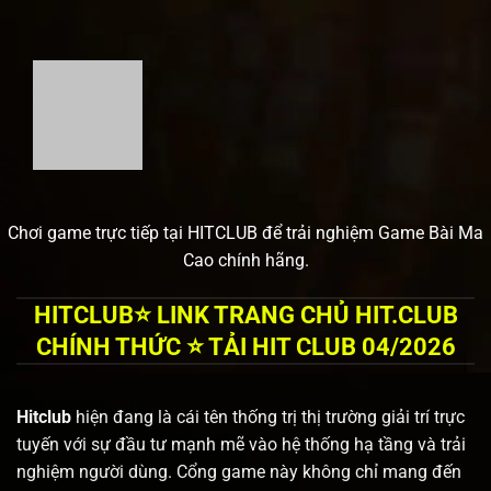
Chơi game trực tiếp tại HITCLUB để trải nghiệm Game Bài Ma
Cao chính hãng.
HITCLUB⭐️ LINK TRANG CHỦ HIT.CLUB
CHÍNH THỨC ⭐️ TẢI HIT CLUB 04/2026
Hitclub
hiện đang là cái tên thống trị thị trường giải trí trực
tuyến với sự đầu tư mạnh mẽ vào hệ thống hạ tầng và trải
nghiệm người dùng. Cổng game này không chỉ mang đến