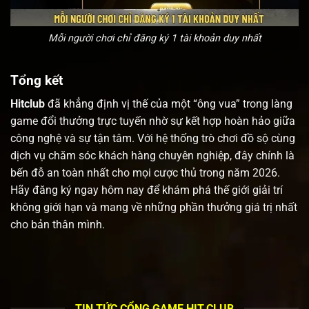
Mỗi người chơi chỉ đăng ký 1 tài khoản duy nhất
Tổng kết
Hitclub
đã khẳng định vị thế của một “ông vua” trong làng
game đổi thưởng trực tuyến nhờ sự kết hợp hoàn hảo giữa
công nghệ và sự tận tâm. Với hệ thống trò chơi đồ sộ cùng
dịch vụ chăm sóc khách hàng chuyên nghiệp, đây chính là
bến đỗ an toàn nhất cho mọi cược thủ trong năm 2026.
Hãy đăng ký ngay hôm nay để khám phá thế giới giải trí
không giới hạn và mang về những phần thưởng giá trị nhất
cho bản thân mình.
TIN TỨC CỔNG GAME HIT.CLUB