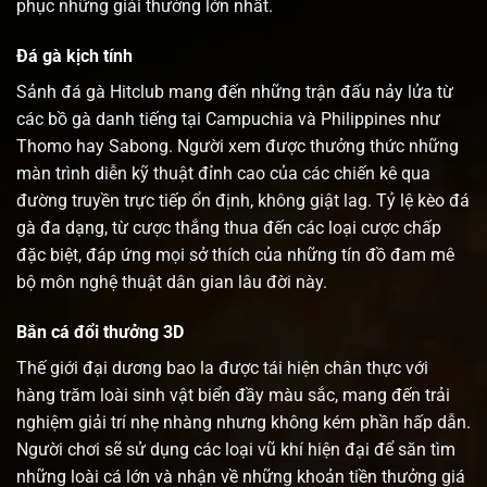
phục những giải thưởng lớn nhất.
Đá gà kịch tính
Sảnh đá gà Hitclub mang đến những trận đấu nảy lửa từ
các bồ gà danh tiếng tại Campuchia và Philippines như
Thomo hay Sabong. Người xem được thưởng thức những
màn trình diễn kỹ thuật đỉnh cao của các chiến kê qua
đường truyền trực tiếp ổn định, không giật lag. Tỷ lệ kèo đá
gà đa dạng, từ cược thắng thua đến các loại cược chấp
đặc biệt, đáp ứng mọi sở thích của những tín đồ đam mê
bộ môn nghệ thuật dân gian lâu đời này.
Bắn cá đổi thưởng 3D
Thế giới đại dương bao la được tái hiện chân thực với
hàng trăm loài sinh vật biển đầy màu sắc, mang đến trải
nghiệm giải trí nhẹ nhàng nhưng không kém phần hấp dẫn.
Người chơi sẽ sử dụng các loại vũ khí hiện đại để săn tìm
những loài cá lớn và nhận về những khoản tiền thưởng giá