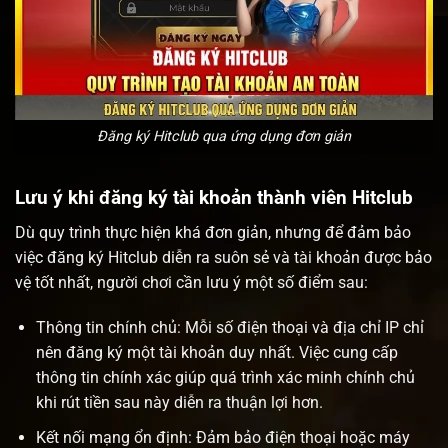
Đăng ký Hitclub qua ứng dụng đơn giản
Lưu ý khi đăng ký tài khoản thành viên Hitclub
Dù quy trình thực hiện khá đơn giản, nhưng để đảm bảo
việc đăng ký Hitclub diễn ra suôn sẻ và tài khoản được bảo
vệ tốt nhất, người chơi cần lưu ý một số điểm sau:
Thông tin chính chủ: Mỗi số điện thoại và địa chỉ IP chỉ
nên đăng ký một tài khoản duy nhất. Việc cung cấp
thông tin chính xác giúp quá trình xác minh chính chủ
khi rút tiền sau này diễn ra thuận lợi hơn.
Kết nối mạng ổn định: Đảm bảo điện thoại hoặc máy