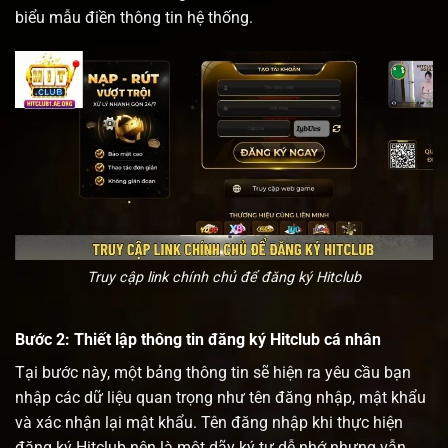
biểu mẫu điền thông tin hệ thống.
Truy cập link chính chủ để đăng ký Hitclub
Bước 2: Thiết lập thông tin đăng ký Hitclub cá nhân
Tại bước này, một bảng thông tin sẽ hiện ra yêu cầu bạn
nhập các dữ liệu quan trọng như tên đăng nhập, mật khẩu
và xác nhận lại mật khẩu. Tên đăng nhập khi thực hiện
đăng ký Hitclub nên là một dãy ký tự dễ nhớ nhưng vẫn