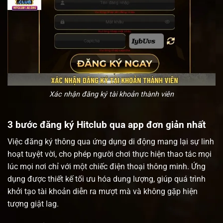
Xác nhận đăng ký tài khoản thành viên
3 bước đăng ký Hitclub qua app đơn giản nhất
Việc đăng ký thông qua ứng dụng di động mang lại sự linh
hoạt tuyệt vời, cho phép người chơi thực hiện thao tác mọi
lúc mọi nơi chỉ với một chiếc điện thoại thông minh. Ứng
dụng được thiết kế tối ưu hóa dung lượng, giúp quá trình
khởi tạo tài khoản diễn ra mượt mà và không gặp hiện
tượng giật lag.