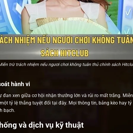
Miễn trừ trách nhiệm nếu ngươi chơi không tuân thủ chính sách Hitclu
soát hành vi
sự đan xen giữa cơ hội nhận thưởng lớn và rủi ro mất trắng. Mi
ột tỷ lệ thắng tuyệt đối tại đây. Mọi thông tin, bảng kèo hay t
h bạch.
hống và dịch vụ kỹ thuật