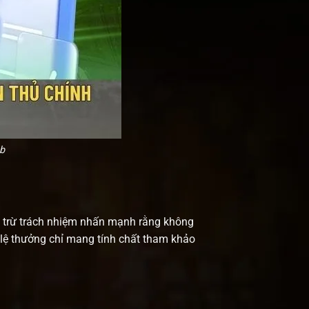
b
ễn trừ trách nhiệm nhấn mạnh rằng không
ỷ lệ thưởng chỉ mang tính chất tham khảo