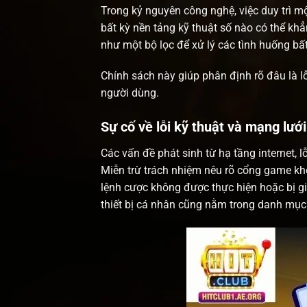
Trong kỷ nguyên công nghệ, việc duy trì m
bất kỳ nền tảng kỹ thuật số nào có thể khẳ
như một bộ lọc để xử lý các tình huống bấ
Chính sách này giúp phân định rõ đâu là l
người dùng.
Sự cố về lỗi kỹ thuật và mạng lưới
Các vấn đề phát sinh từ hạ tầng internet, 
Miễn trừ trách nhiệm nêu rõ cổng game kh
lệnh cược không được thực hiện hoặc bị 
thiết bị cá nhân cũng nằm trong danh mục