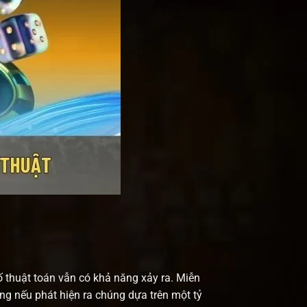
ố thuật toán vẫn có khả năng xảy ra. Miễn
ng nếu phát hiện ra chúng dựa trên một tỷ