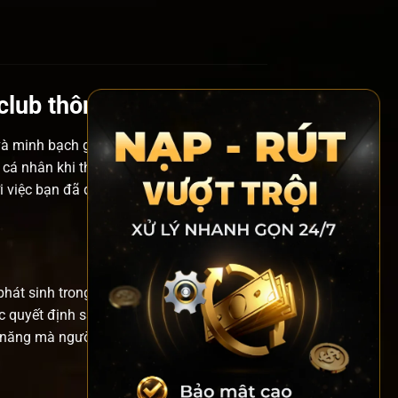
club thông qua
g và minh bạch giữa cổng game và thành
cá nhân khi tham gia cá cược trực tuyến.
ới việc bạn đã dành thời gian nghiên cứu và
hát sinh trong quá trình trải nghiệm đều
 quyết định sai lầm hay sự thiếu tính toán
 năng mà người chơi cần tự rèn luyện để