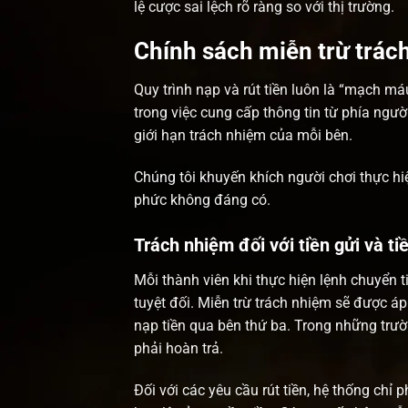
lệ cược sai lệch rõ ràng so với thị trường.
Chính sách miễn trừ trách
Quy trình nạp và rút tiền luôn là “mạch m
trong việc cung cấp thông tin từ phía người
giới hạn trách nhiệm của mỗi bên.
Chúng tôi khuyến khích người chơi thực h
phức không đáng có.
Trách nhiệm đối với tiền gửi và ti
Mỗi thành viên khi thực hiện lệnh chuyển 
tuyệt đối. Miễn trừ trách nhiệm sẽ được á
nạp tiền qua bên thứ ba. Trong những trườ
phải hoàn trả.
Đối với các yêu cầu rút tiền, hệ thống chỉ