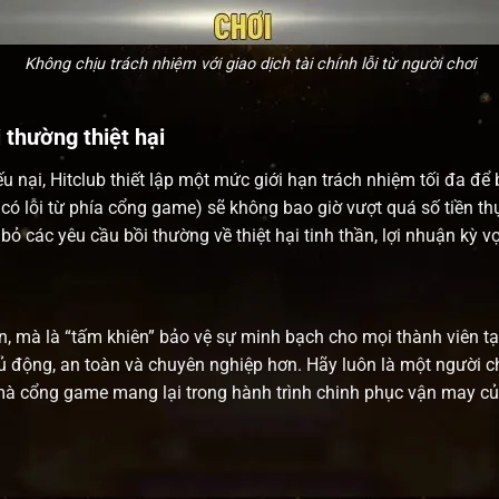
Không chịu trách nhiệm với giao dịch tài chính lỗi từ người chơi
 thường thiệt hại
u nại, Hitclub thiết lập một mức giới hạn trách nhiệm tối đa đ
có lỗi từ phía cổng game) sẽ không bao giờ vượt quá số tiền th
 bỏ các yêu cầu bồi thường về thiệt hại tinh thần, lợi nhuận kỳ 
, mà là “tấm khiên” bảo vệ sự minh bạch cho mọi thành viên tại 
ủ động, an toàn và chuyên nghiệp hơn. Hãy luôn là một người c
à cổng game mang lại trong hành trình chinh phục vận may củ