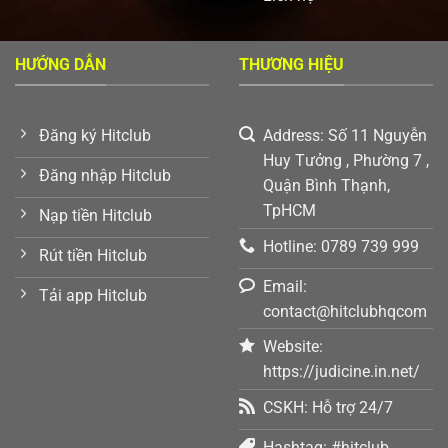
HƯỚNG DẪN
THƯƠNG HIỆU
Đăng ký Hitclub
Address: Số 11 Nguyễn
Huy Tưởng , Phường 7 ,
Đăng nhập Hitclub
Quận Bình Thạnh,
TpHCM
Nạp tiền Hitclub
Hotline: 0789 739 999
Rút tiền Hitclub
Email:
Tải app Hitclub
contact@hitclubhqcom
Website:
https://judicine.in.net/
CSKH: Hỗ trợ 24/7
Hashtag: #hitclub