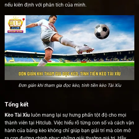
nếu kiên định với phân tích của mình.
Đơn giản khi tham gia đọc kèo, tính tiền kèo Tài Xỉu
Tổng kết
Kèo Tài Xỉu
luôn mang lại sự hưng phấn tột độ cho mọi
thành viên tại Hitclub. Việc hiểu rõ từng con số và cách vận
hành của bảng kèo không chỉ giúp bạn giải trí mà còn mở
ra con đường chinh phục những giải thưởng giá trị. Hãy