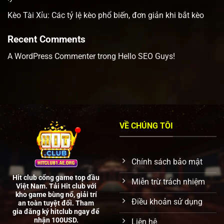
Kèo Tài Xỉu: Các tỷ lệ kèo phổ biến, đơn giản khi bắt kèo
Recent Comments
A WordPress Commenter
trong
Hello SEO Guys!
VỀ CHÚNG TÔI
Chính sách bảo mật
Hit club cổng game top đầu
Miễn trừ trách nhiệm
Việt Nam. Tải Hit club với
kho game bùng nổ, giải trí
Điều khoản sử dụng
an toàn tuyệt đối. Tham
gia đăng ký hitclub ngay để
nhận 100USD.
Liên hệ