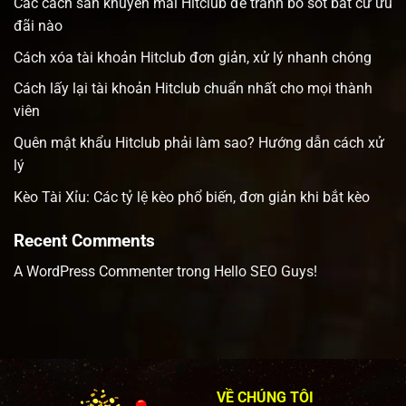
Các cách săn khuyến mãi Hitclub để tránh bỏ sót bất cứ ưu
đãi nào
Cách xóa tài khoản Hitclub đơn giản, xử lý nhanh chóng
Cách lấy lại tài khoản Hitclub chuẩn nhất cho mọi thành
viên
Quên mật khẩu Hitclub phải làm sao? Hướng dẫn cách xử
lý
Kèo Tài Xỉu: Các tỷ lệ kèo phổ biến, đơn giản khi bắt kèo
Recent Comments
A WordPress Commenter
trong
Hello SEO Guys!
VỀ CHÚNG TÔI