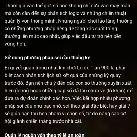
Tham gia vào thế giới số học không chỉ dựa vào may mắn
mà còn cần đến sự phân tích logic và những chiến thuật
quản lý vốn thông minh. Những người chơi lão làng thường
có những phương pháp riêng để tăng xác suất trúng
thưởng lên mức cao nhất, giúp việc đầu tư trở nên bền
vững hơn.
Sử dụng phương pháp soi cầu thống kê
Bí quyết quan trọng nhất khi chơi Lô đề 1 ăn 900 là phải
biết cách phân tích lịch sử kết quả của những kỳ quay
trước đó. Bạn nên chú ý đến các con số thường xuyên xuất
hiện (lô rơi) hoặc những cặp số đã lâu chưa về (lô khan) để
đưa ra dự đoán chính xác hơn. Việc kết hợp nhiều phương
pháp soi cầu như bạc nhớ, soi theo giải đặc biệt hay giải 7
sẽ giúp bạn thu hẹp phạm vi chọn số, từ đó nâng cao cơ
hội giành chiến thắng trước nhà cái.
Quản lý nguồn vốn theo tỷ lệ an toàn