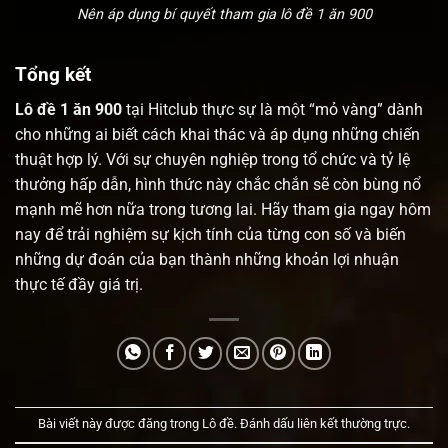
Nên áp dụng bí quyết tham gia lô đề 1 ăn 900
Tổng kết
Lô đề 1 ăn 900
tại Hitclub thực sự là một “mỏ vàng” dành
cho những ai biết cách khai thác và áp dụng những chiến
thuật hợp lý. Với sự chuyên nghiệp trong tổ chức và tỷ lệ
thưởng hấp dẫn, hình thức này chắc chắn sẽ còn bùng nổ
mạnh mẽ hơn nữa trong tương lai. Hãy tham gia ngay hôm
nay để trải nghiệm sự kịch tính của từng con số và biến
những dự đoán của bạn thành những khoản lợi nhuận
thực tế đầy giá trị.
Bài viết này được đăng trong
Lô đề
. Đánh dấu
liên kết thường trực
.