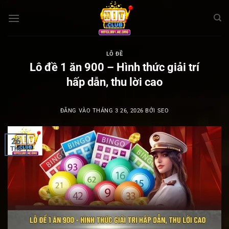
Bỏ
qua
nội
dung
LÔ ĐỀ
Lô đề 1 ăn 900 – Hình thức giải trí
hấp dẫn, thu lời cao
ĐĂNG VÀO
THÁNG 3 26, 2026
BỞI
SEO
26
Th3