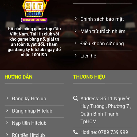
Chính sách bảo mật
Hit club cổng game top đầu
Miễn trừ trách nhiệm
Việt Nam. Tải Hit club với
kho game bùng nổ, giải trí
Điều khoản sử dụng
an toàn tuyệt đối. Tham
gia đăng ký hitclub ngay để
nhận 100USD.
Liên hệ
HƯỚNG DẪN
THƯƠNG HIỆU
Đăng ký Hitclub
Address: Số 11 Nguyễn
Huy Tưởng , Phường 7 ,
Đăng nhập Hitclub
Quận Bình Thạnh,
TpHCM
Nạp tiền Hitclub
Hotline: 0789 739 999
Rút tiền Hitclub