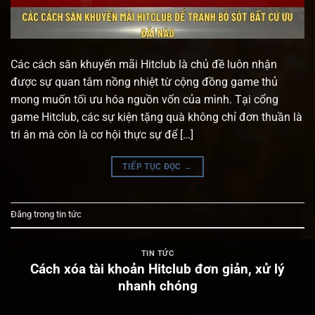
Các cách săn khuyến mãi Hitclub là chủ đề luôn nhận
được sự quan tâm nồng nhiệt từ cộng đồng game thủ
mong muốn tối ưu hóa nguồn vốn của mình. Tại cổng
game Hitclub, các sự kiện tặng quà không chỉ đơn thuần là
tri ân mà còn là cơ hội thực sự để […]
TIẾP TỤC ĐỌC
→
Đăng trong
tin tức
TIN TỨC
Cách xóa tài khoản Hitclub đơn giản, xử lý
nhanh chóng