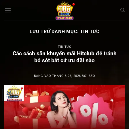
Bỏ
qua
nội
dung
LƯU TRỮ DANH MỤC:
TIN TỨC
TIN TỨC
Các cách săn khuyến mãi Hitclub để tránh
bỏ sót bất cứ ưu đãi nào
ĐĂNG VÀO
THÁNG 3 26, 2026
BỞI
SEO
26
Th3